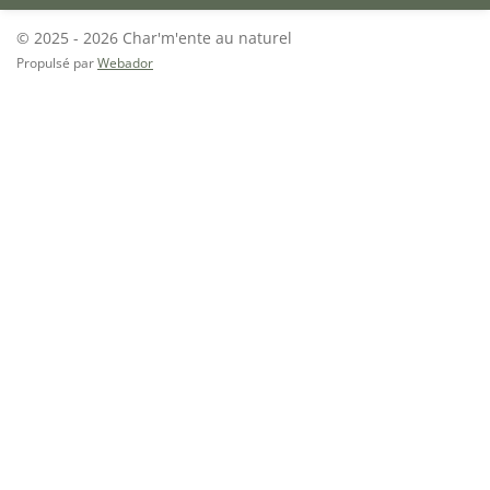
© 2025 - 2026 Char'm'ente au naturel
Propulsé par
Webador
Char'm'ente au naturel - Institut de beautÃ©
bio Ã Jarnac
Accueil
Nos soins
Contact
Avis clients
Bienvenue dans votre institut de beautÃ© bio
DÃ©couvrez nos soins du visage, massages et maquillage bio